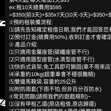
ex:租10天總費用$595
=$350(前3天)+$35x7天(10天-3天)=$350+$
②預約租裝備流程:
⑴請先告知確定租借日期,我們才能回答您
⑵預付訂金(總費用50%),收到訂金才會確
② 產品介紹:
⑴只適用金屬座管(碳纖座管不行)
⑵只適用圓型座管(水滴型座管不行)
⑶快拆式貨架,免工具即可鎖固(車不用來店
⑷承重約10kg(超重車會不穩很難騎)
⑸雙邊馬鞍袋,容量約25公升
⑹附防雨套(下雨不怕,但非百分百防水)
④常見問題(請照我們的遊戲規則)~
⑴沒有甲租乙還(原店租借,原店歸還)