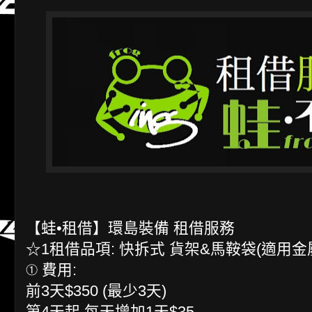
【蛙•租借】環島裝備 租借服務
☆1租借品項: 快拆式 貨架&馬鞍袋(適用金
① 費用:
前3天$350 (最少3天)
第4天起,每天增加1天$35