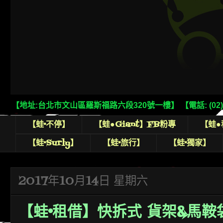
【地址:台北市文山區羅斯福路六段320號一樓】 【電話: (02)2932
【蛙•不停】
【蛙●Giant】FB粉專
【蛙
【蛙•Surly】
【蛙•旅行】
【蛙•獨家】
2017年10月14日 星期六
【蛙•租借】快拆式 貨架&馬鞍