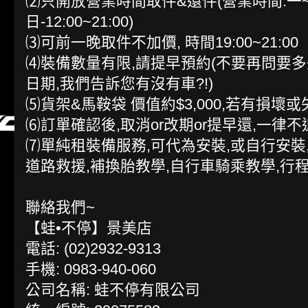
⑵只開放營業時間取件&還件(營業時間:一~五-13
日-12:00~21:00)
⑶可前一晚取件不加價, 時間19:00~21:00
⑷裝備數量有限,請提早預約(不要再問要
日期,我們告訴您有沒有車?!)
⑸貨架&馬鞍袋 價值約$3,000,若有損壞
⑹訂單確認後,取消or改期or提早還,一律
⑺單純租裝備服務,可代為安裝,或自行安裝
道路救援,補換胎教學,自行車騎乘教學,行
聯絡我們~
【蛙•不停】景美店
電話: (02)2932-9313
手機: 0983-940-060
公司名稱: 蛙不停有限公司