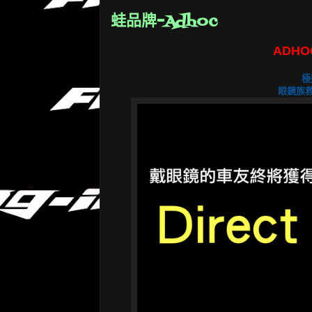
蛙品牌-Adhoc
ADH
極
眼鏡族救