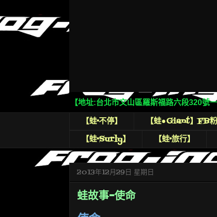
【地址:台北市文山區羅斯福路六段320號一樓】 【電
【蛙•不停】
【蛙●Giant】FB
【蛙•Surly】
【蛙•旅行】
2013年12月29日 星期日
蛙故事-使命