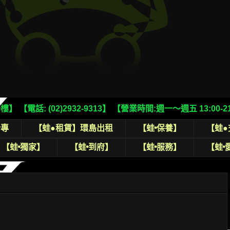
話: (02)2932-9313】 【營業時間:週一～週五 13:00-21:0
粉專
【蛙●租賃】環島出租
【蛙•保養】
【蛙●
【蛙•獨家】
【蛙•到府】
【蛙•服務】
【蛙•