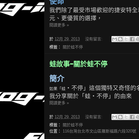
使命
我們除了最受市場歡迎的捷安特全
元、更優質的選擇，
閱讀更多 »
於
12月 29, 2013
沒有留言:
標籤：
關於蛙不停
蛙故事-關於蛙不停
簡介
‧不
停」這個獨特又奇怪的
如果「蛙
我分享關於「蛙‧不停」的由來
閱讀更多 »
於
12月 29, 2013
沒有留言:
標籤：
關於蛙不停
位置：
116台灣台北市文山區羅斯福路六段320號