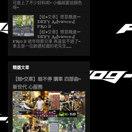
可是上了不少好料呢~ 小編超愛這顏色
呀~
【蛙●交車】愜意飆速—
DEFY Advanced
PRO 2
【蛙●交車】愜意飆速—
DEFY Advanced
PRO 2 過年時節交車 再喜氣不過了~
車主是一位齡邁杖國的老先生......
精選文章
【蛙•交車】蛙不停 購車 四部曲~
新世代 心服務