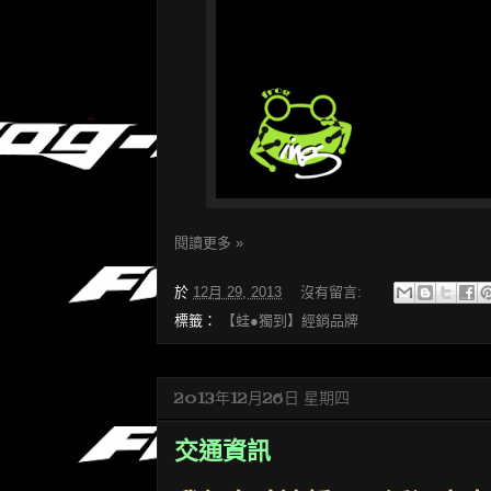
閱讀更多 »
於
12月 29, 2013
沒有留言:
標籤：
【蛙●獨到】經銷品牌
2013年12月26日 星期四
交通資訊