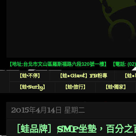
【地址:台北市文山區羅斯福路六段320號一樓】 【電話: (02)2932
【蛙•不停】
【蛙●Giant】FB粉專
【蛙
【蛙•Surly】
【蛙•旅行】
【蛙•獨家】
2015年4月14日 星期二
［蛙品牌］SMP坐墊，百分之