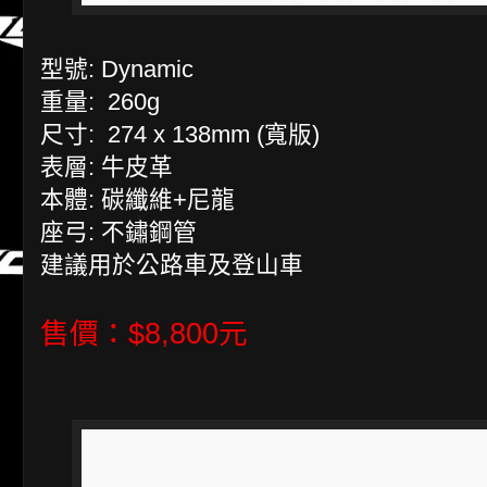
型號: Dynamic
重量: 260g
尺寸: 274 x 138mm (寬版)
表層: 牛皮革
本體: 碳纖維+尼龍
座弓: 不鏽鋼管
建議用於公路車及登山車
售價：$8,800元