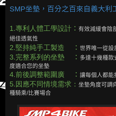
SMP坐墊，百分之百來自義大利
1.專利人體工學設計
：
有效減緩會陰
絕佳透氣性
2.堅持純手工製造
：
世界唯一從設
3.完整系列的坐墊
：
多達十幾種款
度適合您的坐墊
4.前後調整範圍廣
：
讓每個人都能
5.因應不同情境需求：
坐墊角度可調向
種騎乘/比賽場合